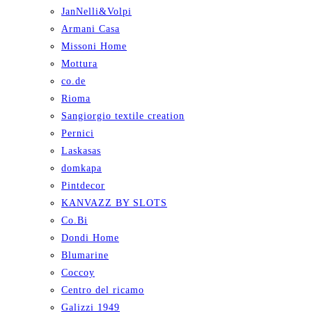
JanNelli&Volpi
Armani Casa
Missoni Home
Mottura
co.de
Rioma
Sangiorgio textile creation
Pernici
Laskasas
domkapa
Pintdecor
KANVAZZ BY SLOTS
Co.Bi
Dondi Home
Blumarine
Coccoy
Centro del ricamo
Galizzi 1949