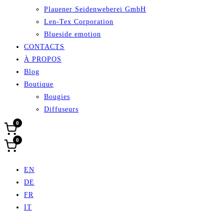
Plauener Seidenweberei GmbH
Len-Tex Corporation
Blueside emotion
CONTACTS
À PROPOS
Blog
Boutique
Bougies
Diffuseurs
0
0
EN
DE
FR
IT