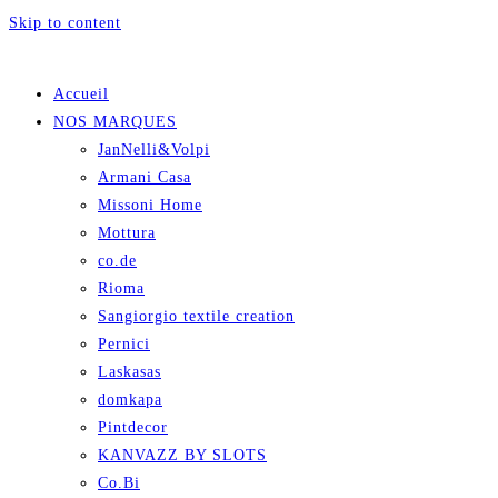
Skip to content
Accueil
NOS MARQUES
JanNelli&Volpi
Armani Casa
Missoni Home
Mottura
co.de
Rioma
Sangiorgio textile creation
Pernici
Laskasas
domkapa
Pintdecor
KANVAZZ BY SLOTS
Co.Bi