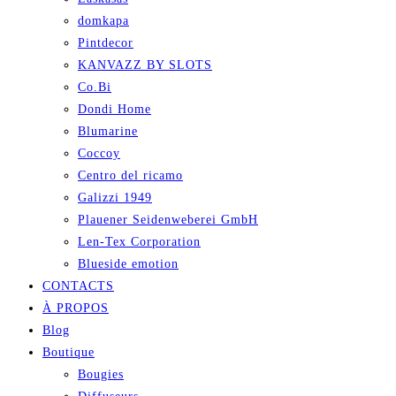
domkapa
Pintdecor
KANVAZZ BY SLOTS
Co.Bi
Dondi Home
Blumarine
Coccoy
Centro del ricamo
Galizzi 1949
Plauener Seidenweberei GmbH
Len-Tex Corporation
Blueside emotion
CONTACTS
À PROPOS
Blog
Boutique
Bougies