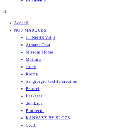
Diffuseurs
Accueil
NOS MARQUES
JanNelli&Volpi
Armani Casa
Missoni Home
Mottura
co.de
Rioma
Sangiorgio textile creation
Pernici
Laskasas
domkapa
Pintdecor
KANVAZZ BY SLOTS
Co.Bi