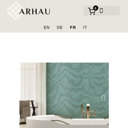
0
NOS MARQUES
EN
DE
FR
IT