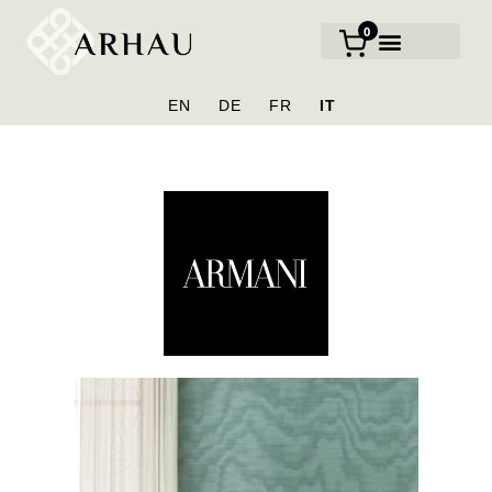
0
NOSTRI MARCHI
CHI SIAMO
EN
DE
FR
IT