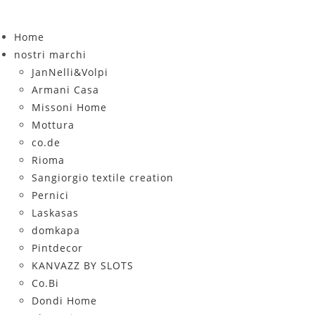
Salta
al
Home
contenuto
nostri marchi
JanNelli&Volpi
Armani Casa
Missoni Home
Mottura
co.de
Rioma
Sangiorgio textile creation
Pernici
Laskasas
domkapa
Pintdecor
KANVAZZ BY SLOTS
Co.Bi
Dondi Home